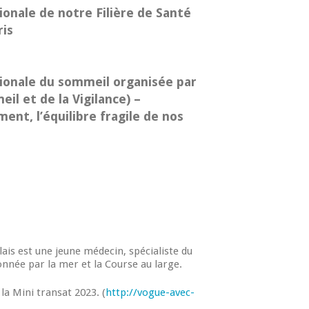
onale de notre Filière de Santé
ris
ionale du sommeil organisée par
il et de la Vigilance) –
nt, l’équilibre fragile de nos
lais est une jeune médecin, spécialiste du
nnée par la mer et la Course au large.
la Mini transat 2023. (
http://vogue-avec-