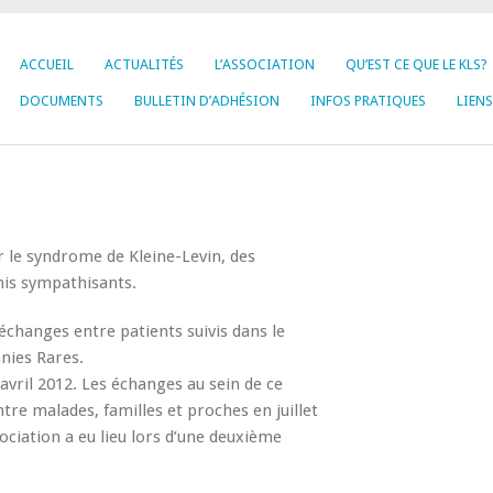
ACCUEIL
ACTUALITÉS
L’ASSOCIATION
QU’EST CE QUE LE KLS?
DOCUMENTS
BULLETIN D’ADHÉSION
INFOS PRATIQUES
LIENS
r le syndrome de Kleine-Levin, des
mis sympathisants.
’ échanges entre patients suivis dans le
nies Rares.
avril 2012. Les échanges au sein de ce
re malades, familles et proches en juillet
ociation a eu lieu lors d’une deuxième